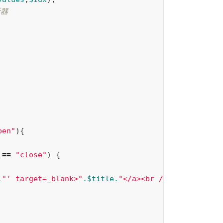
析器 
pen"
){
==
"close"
)
{
.
"' target=_blank>"
.
$title
.
"</a><br />"
;