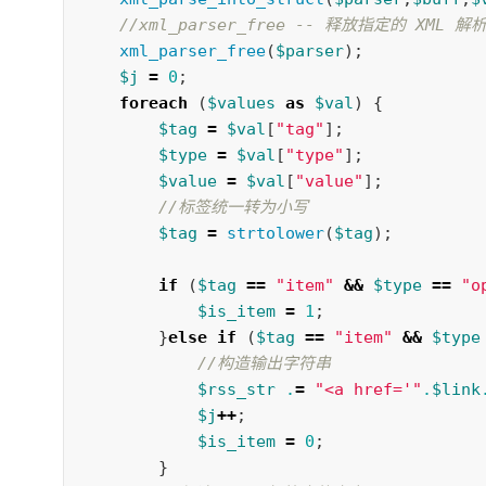
//xml_parser_free -- 释放指定的 XML 解
xml_parser_free
(
$parser
);
$j
=
0
;
foreach
(
$values
as
$val
)
{
$tag
=
$val
[
"tag"
];
$type
=
$val
[
"type"
];
$value
=
$val
[
"value"
];
//标签统一转为小写 
$tag
=
strtolower
(
$tag
);
if
(
$tag
==
"item"
&&
$type
==
"o
$is_item
=
1
;
}
else
if
(
$tag
==
"item"
&&
$type
//构造输出字符串 
$rss_str
.
=
"<a href='"
.
$link
$j
++
;
$is_item
=
0
;
}