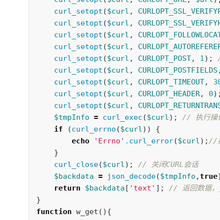
curl_setopt
(
$curl
,
CURLOPT_SSL_VERIFY
curl_setopt
(
$curl
,
CURLOPT_SSL_VERIFY
curl_setopt
(
$curl
,
CURLOPT_FOLLOWLOCA
curl_setopt
(
$curl
,
CURLOPT_AUTOREFERE
curl_setopt
(
$curl
,
CURLOPT_POST
,
1
);
curl_setopt
(
$curl
,
CURLOPT_POSTFIELDS
curl_setopt
(
$curl
,
CURLOPT_TIMEOUT
,
3
curl_setopt
(
$curl
,
CURLOPT_HEADER
,
0
)
curl_setopt
(
$curl
,
CURLOPT_RETURNTRAN
$tmpInfo
=
curl_exec
(
$curl
);
// 执行操
if
(
curl_errno
(
$curl
))
{
echo
'Errno'
.
curl_error
(
$curl
);
/
}
curl_close
(
$curl
);
// 关闭CURL会话
$backdata
=
json_decode
(
$tmpInfo
,
true
return
$backdata
[
'text'
];
// 返回数据，
}
function
w_get
(){