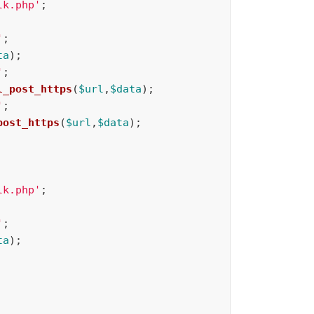
lk.php'
;
'
;
ta
);
'
;
l_post_https
(
$url
,
$data
);
'
;
post_https
(
$url
,
$data
);
lk.php'
;
'
;
ta
);