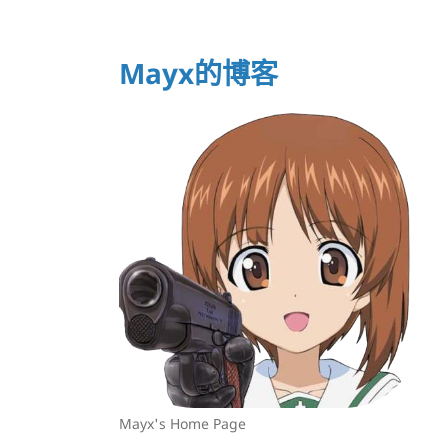
Mayx的博客
Mayx's Home Page