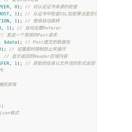
PEER
,
0
);
// 对认证证书来源的检查
HOST
,
1
);
// 从证书中检查SSL加密算法是否存在
TION
,
1
);
// 使用自动跳转
R
,
1
);
// 自动设置Referer
// 发送一个常规的Post请求
,
$data
);
// Post提交的数据包
0
);
// 设置超时限制防止死循环
;
// 显示返回的Header区域内容
SFER
,
1
);
// 获取的信息以文件流的形式返回
作
/捕抓异常
);
json格式