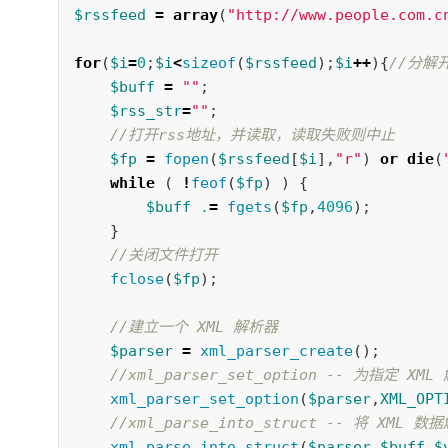
$rssfeed
=
array
(
"http://www.people.com.c
for
(
$i
=
0
;
$i
<
sizeof
(
$rssfeed
);
$i
++
){
//分解
$buff
=
""
;
$rss_str
=
""
;
//打开rss地址，并读取，读取失败则中止 
$fp
=
fopen
(
$rssfeed
[
$i
],
"r"
)
or
die
(
while
(
!
feof
(
$fp
)
)
{
$buff
.
=
fgets
(
$fp
,
4096
);
}
//关闭文件打开 
fclose
(
$fp
);
//建立一个 XML 解析器 
$parser
=
xml_parser_create
();
//xml_parser_set_option -- 为指定 X
xml_parser_set_option
(
$parser
,
XML_OPT
//xml_parse_into_struct -- 将 XML 
xml_parse_into_struct
(
$parser
,
$buff
,
$