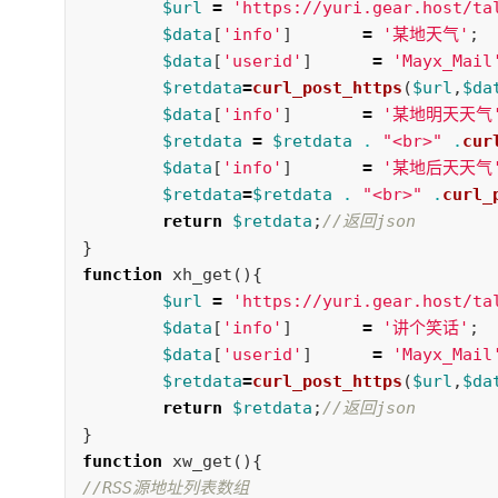
$url
=
'https://yuri.gear.host/ta
$data
[
'info'
]
=
'某地天气'
;
$data
[
'userid'
]
=
'Mayx_Mail
$retdata
=
curl_post_https
(
$url
,
$da
$data
[
'info'
]
=
'某地明天天气
$retdata
=
$retdata
.
"<br>"
.
cur
$data
[
'info'
]
=
'某地后天天气
$retdata
=
$retdata
.
"<br>"
.
curl_
return
$retdata
;
//返回json
}
function
xh_get
(){
$url
=
'https://yuri.gear.host/ta
$data
[
'info'
]
=
'讲个笑话'
;
$data
[
'userid'
]
=
'Mayx_Mail
$retdata
=
curl_post_https
(
$url
,
$da
return
$retdata
;
//返回json
}
function
xw_get
(){
//RSS源地址列表数组 