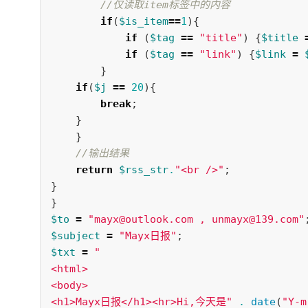
//仅读取item标签中的内容 
if
(
$is_item
==
1
){
if
(
$tag
==
"title"
)
{
$title
if
(
$tag
==
"link"
)
{
$link
=
}
if
(
$j
==
20
){
break
;
}
}
//输出结果 
return
$rss_str
.
"<br />"
;
}
}
$to
=
"mayx@outlook.com , unmayx@139.com"
$subject
=
"Mayx日报"
;
$txt
=
"

<html>

<body>

<h1>Mayx日报</h1><hr>Hi,今天是"
.
date
(
"Y-m