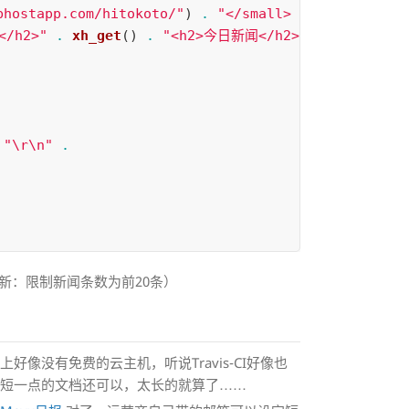
bhostapp.com/hitokoto/"
)
.
"</small>

/h2>"
.
xh_get
()
.
"<h2>今日新闻</h2>"
.
xw_get
()
"
\r\n
"
.
.13更新：限制新闻条数为前20条）
网上好像没有免费的云主机，听说Travis-CI好像也
懂短一点的文档还可以，太长的就算了……