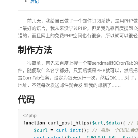
后记
前几天，我给自己做了一个邮件订阅系统
，是用PHP
上最好的语言，我从来没学过PHP，但是我光靠百度搜到
错的，而且网上的免费PHP空间也有很多，所以就可以很
制作方法
很简单，首先去百度上搜一个带sendmail和CronT
件，随便取什么名字都好，只要后缀是PHP就可以，然后
置CornTab任务，设定为每天运行一次，然后OK……对
地址，不然每次发送邮件就会发 到我的邮箱了……
代码
<?php
function
curl_post_https
(
$url
,
$data
){
//
$curl
=
curl_init
();
// 启动一个CURL会
curl_setopt
(
$curl
,
CURLOPT_URL
,
$url
)