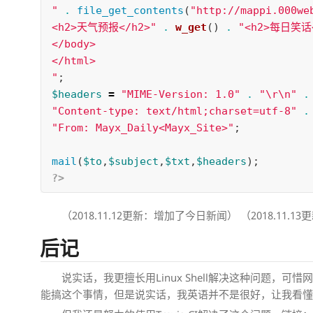
"
.
file_get_contents
(
"http://mappi.000we
<h2>天气预报</h2>"
.
w_get
()
.
"<h2>每日笑话<
</body>

</html>

"
;
$headers
=
"MIME-Version: 1.0"
.
"
\r\n
"
.
"Content-type: text/html;charset=utf-8"
.
"From: Mayx_Daily<Mayx_Site>"
;
mail
(
$to
,
$subject
,
$txt
,
$headers
);
?>
（2018.11.12更新：增加了今日新闻） （2018.11
后记
说实话，我更擅长用Linux Shell解决这种问题，可惜
能搞这个事情，但是说实话，我英语并不是很好，让我看