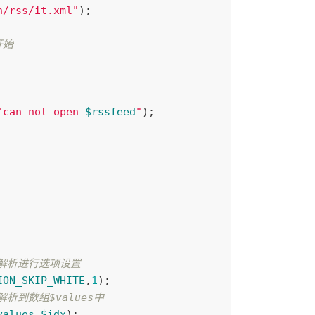
n/rss/it.xml"
);
开始 
"can not open 
$rssfeed
"
);
ML 解析进行选项设置 
ION_SKIP_WHITE
,
1
);
数据解析到数组$values中 
values
,
$idx
);