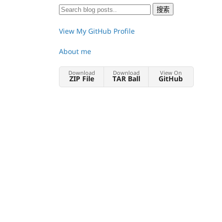
View My GitHub Profile
About me
Download
Download
View On
ZIP File
TAR Ball
GitHub