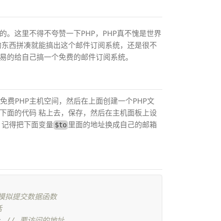
做的。这里不得不夸赞一下PHP，PHP真不愧是世界
 的东西拼凑就能搞出这个邮件订阅系统，还是很不
轻易的给自己搞一个免费的邮件订阅系统。
ab的免费PHP主机空间，然后在上面创建一个PHP文
把下面的代码 粘上去，保存，然后在主机面板上设
了，记得把下面变量
里面的地址换成自己的邮箱
$to
 模拟提交数据函数
话
;
// 要访问的地址