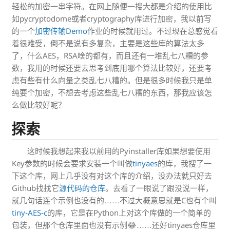
轻松的加密一串字符。在网上随便一搜大都是介绍的使用比
如pycryptodome或者cryptography库进行加密，我以前写
的一个
加密传输Demo
作业的时候就用过。不过现在总感觉看
着很难受，倒不是说有多复杂，主要是这些库的算法太多
了，什么AES，RSA啥的都有，而且还有一堆乱七八糟的参
数，我用的时候还要去思考到底用哪个算法比较好，还要考
虑有些有什么向量之类乱七八糟的。但是很多时候我只是单
纯要个加密，不想去考虑这些乱七八糟的东西，那我应该怎
么做比较好呢？
探索
这时候我想起来我以前用的Pyinstaller库如果想要使用
Key参数的时候会要求安装一个叫做
tinyaes
的库，我搜了一
下这个库，网上几乎没有对这个库的介绍，没办法就只好去
Github找找它
源代码的仓库
。去看了一眼说了跟没说一样，
就几句话连个示例也没有的……不过大概意思就是C也有个叫
tiny-AES-c
的库，它是在Python上对这个库做的一个简单的
包装，但那个仓库里面也没有示例😂……还好tinyaes仓库里