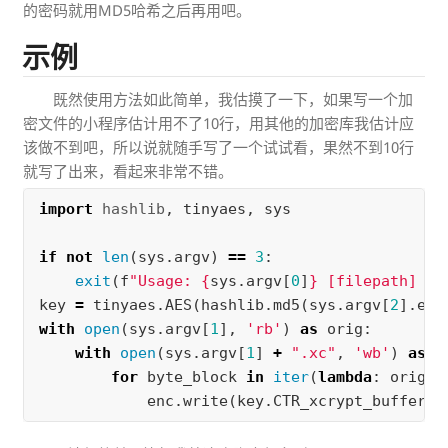
的密码就用MD5哈希之后再用吧。
示例
既然使用方法如此简单，我估摸了一下，如果写一个加
密文件的小程序估计用不了10行，用其他的加密库我估计应
该做不到吧，所以说就随手写了一个试试看，果然不到10行
就写了出来，看起来非常不错。
import
hashlib
,
tinyaes
,
sys
if
not
len
(
sys
.
argv
)
==
3
:
exit
(
f
"Usage: 
{
sys
.
argv
[
0
]
}
 [filepath] [k
key
=
tinyaes
.
AES
(
hashlib
.
md5
(
sys
.
argv
[
2
].
enc
with
open
(
sys
.
argv
[
1
],
'rb'
)
as
orig
:
with
open
(
sys
.
argv
[
1
]
+
".xc"
,
'wb'
)
as
e
for
byte_block
in
iter
(
lambda
:
orig
.
r
enc
.
write
(
key
.
CTR_xcrypt_buffer
(
b