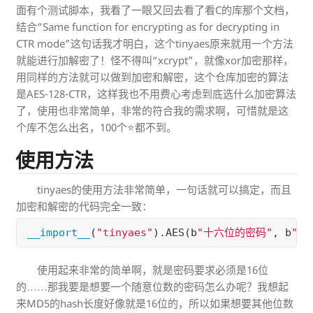
面有个测试脚本，我看了一眼又回去看了看C的库那个文档，
结合“Same function for encrypting as for decrypting in
CTR mode”这句话我才明白，这个tinyaes原来就用一个方法
就能进行加解密了！怪不得叫“xcrypt”，就像xor加密那样，
用同样的方法就可以做到加密和解密，这个仓库加密的算法
是AES-128-CTR，这样我也不用费心考虑到底选什么加密算法
了，使用也非常简单，非常的符合我的需求啊，可惜就是这
个库不怎么出名，100个⭐都不到。
使用方法
tinyaes的使用方法非常简单，一句话就可以搞定，而且
加密和解密的代码完全一致：
__import__
(
"tinyaes"
).
AES
(
b
"十六位的密码"
,
b
"十
使用起来非常的简单啊，就是密码要求必须是16位
的……那我要是想要一个随意位数的密码怎么办呢？我想起
来MD5的hash长度好像就是16位的，所以如果想要其他位数