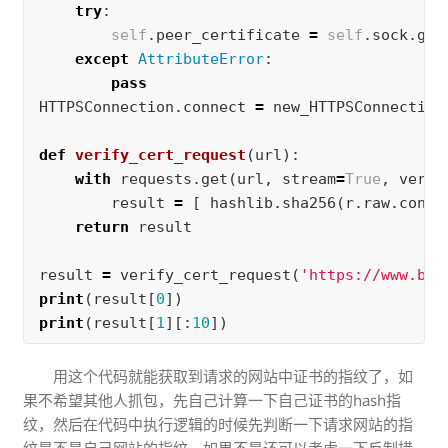
try
:
self
.
peer_certificate
=
self
.
sock
.
get
except
AttributeError
:
pass
HTTPSConnection
.
connect
=
new_HTTPSConnection
def
verify_cert_request
(
url
):
with
requests
.
get
(
url
,
stream
=
True
,
verif
result
=
[
hashlib
.
sha256
(
r
.
raw
.
conne
return
result
result
=
verify_cert_request
(
'https://www.bai
print
(
result
[
0
])
print
(
result
[
1
][:
10
])
用这个代码就能获取到请求的网站中证书的指纹了，如
果不希望其他人抓包，先自己计算一下自己证书的hash指
纹，然后在代码中执行逻辑的时候先判断一下请求网站的指
纹是不是自己网站的指纹，如果不是还可以考虑一下反制措