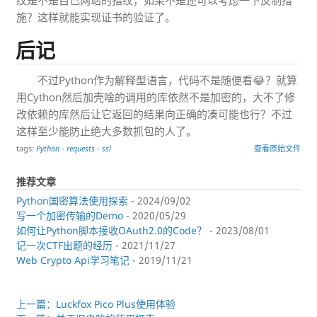
施？这样就能实现证书的验证了。
后记
不过Python作为解释型语言，代码不是随便看😂？就算
用Cython然后加壳啥的调用的库依然不是加密的，大不了修
改依赖的库然后让它返回的结果向正确的凑可能也行？不过
这样至少能防止绝大多数抓包的人了。
tags:
Python
-
requests
-
ssl
查看原始文件
推荐文章
Python国密算法使用探索
- 2024/09/02
写一个加密传输的Demo
- 2020/05/29
如何让Python脚本接收OAuth2.0的Code？
- 2023/08/01
记一次CTF出题的经历
- 2021/11/27
Web Crypto Api学习笔记
- 2019/11/21
上一篇：Luckfox Pico Plus使用体验