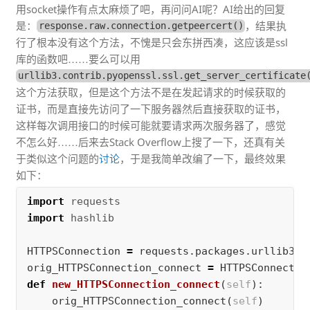
用socket操作有点太麻烦了吧，再问问AI呢？AI给出的回复
是：
，结果执
response.raw.connection.getpeercert()
行了根本没有这个方法，不愧是只会东拼西凑，这应该是ssl
库的函数吧……要么可以用
urllib3.contrib.pyopenssl.ssl.get_server_certificate
这个方法获取，但是这个方法不是在发起请求的时候获取的
证书，而是直接先访问了一下服务器然后直接获取的证书，
这样每次调用接口的时候可能就要请求两次服务器了，感觉
不怎么好……后来去Stack Overflow上搜了一下，还真有关
于类似这个问题的
讨论
，于是我简单改编了一下，最终效果
如下：
import
requests
import
hashlib
HTTPSConnection
=
requests
.
packages
.
urllib3
.
c
orig_HTTPSConnection_connect
=
HTTPSConnectio
def
new_HTTPSConnection_connect
(
self
):
orig_HTTPSConnection_connect
(
self
)