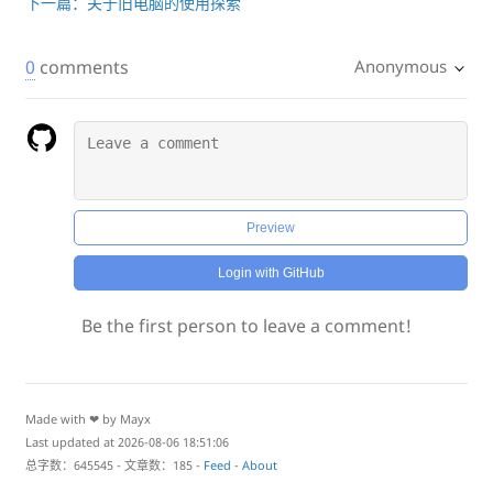
下一篇：关于旧电脑的使用探索
0
comments
Anonymous
Preview
Login with GitHub
Be the first person to leave a comment!
Made with ❤ by Mayx
Last updated at 2026-08-06 18:51:06
总字数：645545 - 文章数：185 -
Feed
-
About