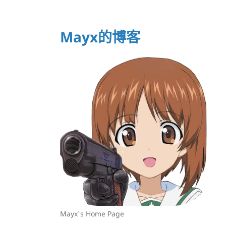
Mayx的博客
Mayx's Home Page