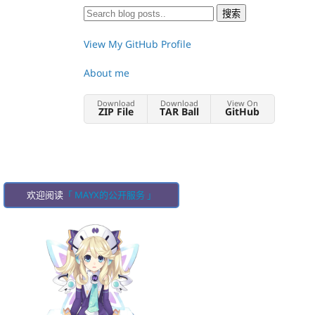
View My GitHub Profile
About me
Download
Download
View On
ZIP File
TAR Ball
GitHub
欢迎阅读
「 MAYX的公开服务 」